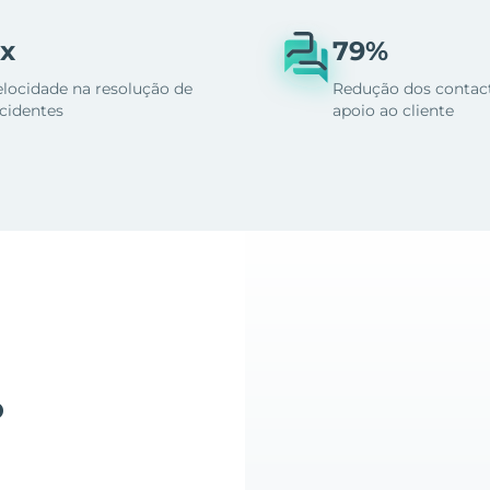
x
79%
elocidade na resolução de
Redução dos contac
ncidentes
apoio ao cliente
o