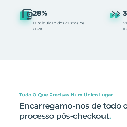
28%
3
Diminuição dos custos de
V
envio
i
Tudo O Que Precisas Num Único Lugar
Encarregamo-nos de todo 
processo pós-checkout
.