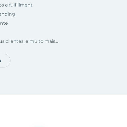
s e fulfillment
randing
ente
s clientes, e muito mais...
a