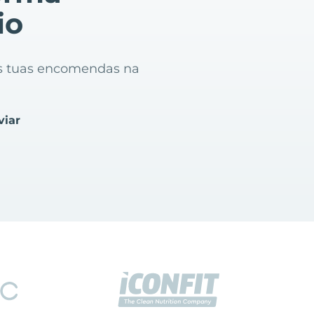
io
as tuas encomendas na
viar