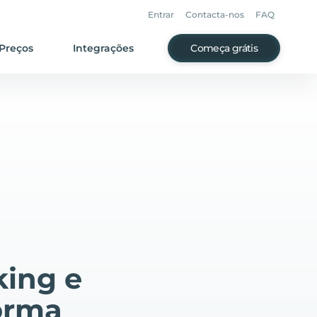
Entrar
Contacta-nos
FAQ
Preços
Integrações
Começa grátis
king e
orma