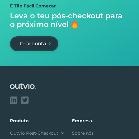
É Tão Fácil Começar
Leva o teu pós-checkout para
o próximo nível
Criar conta
Footer
Produto
.
Empresa
.
Outvio Post-Checkout
Sobre nós