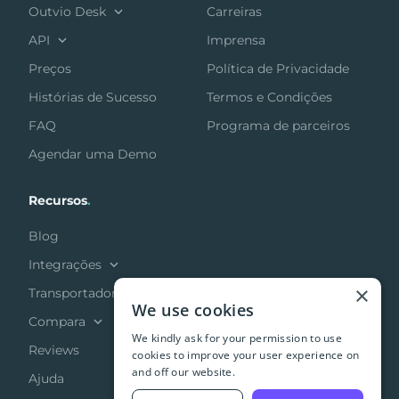
Outvio Desk
Carreiras
API
Imprensa
Preços
Política de Privacidade
Histórias de Sucesso
Termos e Condições
FAQ
Programa de parceiros
Agendar uma Demo
Recursos
.
Blog
Integrações
×
Transportadoras
We use cookies
Compara
We kindly ask for your permission to use
Reviews
cookies to improve your user experience on
and off our website.
Ajuda