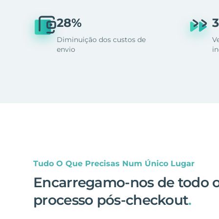
28%
3
Diminuição dos custos de
V
envio
i
Tudo O Que Precisas Num Único Lugar
Encarregamo-nos de todo 
processo pós-checkout
.