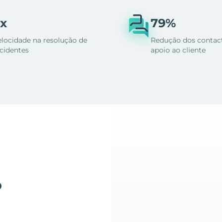
x
79%
elocidade na resolução de
Redução dos contac
ncidentes
apoio ao cliente
o