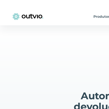
Produto
Autom
devolu