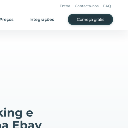
Entrar
Contacta-nos
FAQ
Preços
Integrações
Começa grátis
king e
ma Ebay