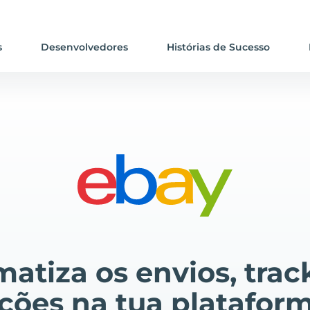
s
Desenvolvedores
Histórias de Sucesso
atiza os envios, trac
ções na tua platafor