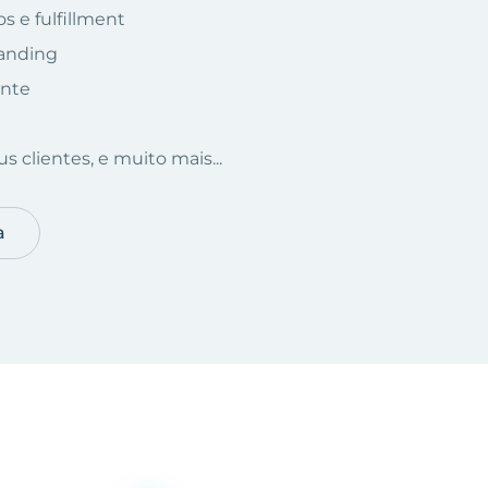
s e fulfillment
randing
ente
s clientes, e muito mais...
a