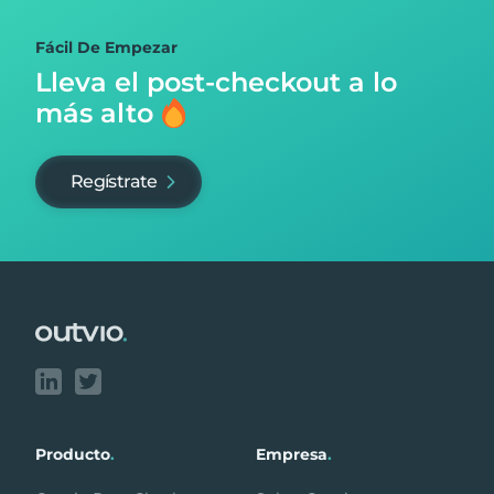
Fácil De Empezar
Lleva el post-checkout
a lo
más alto
Regístrate
Footer
Producto
.
Empresa
.