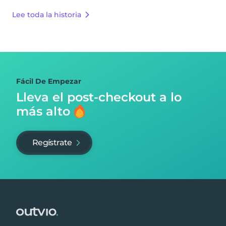
Lee toda la historia
Fácil De Empezar
Lleva el post-checkout
a lo
más alto
Regístrate
Footer