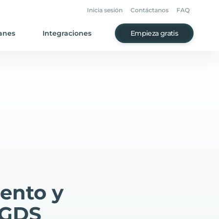
Inicia sesión
Contáctanos
FAQ
anes
Integraciones
Empieza gratis
ento y
 GDS