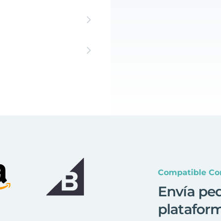
Compatible Co
Envía pe
platafor