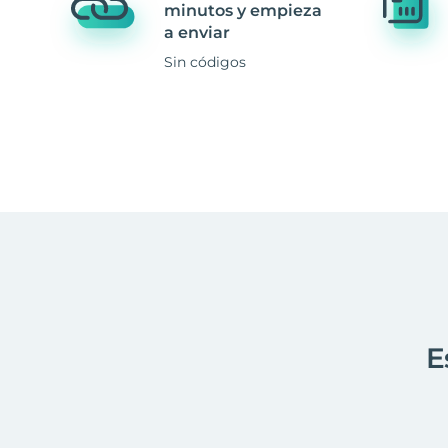
minutos y empieza
a enviar
Sin códigos
E