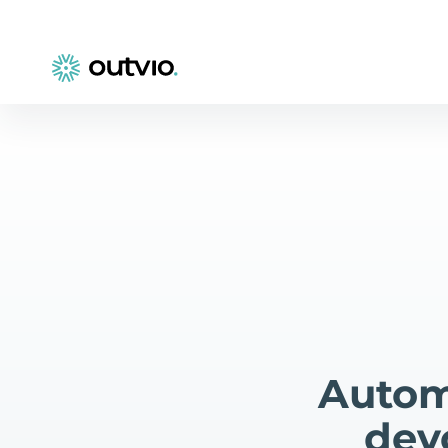
Autom
dev