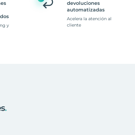
nes
devoluciones
automatizadas
ados
Acelera la atención al
cliente
ing y
es
.