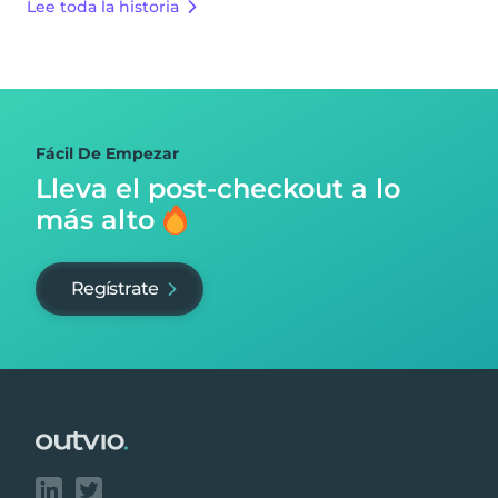
Lee toda la historia
Fácil De Empezar
Lleva el post-checkout
a lo
más alto
Regístrate
Footer