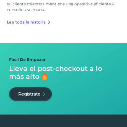
su cliente mientras mantiene una operativa eficiente y
consolida su marca.
Lee toda la historia
Fácil De Empezar
Lleva el post-checkout
a lo
más alto
Regístrate
Footer