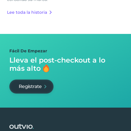
Lee toda la historia
Fácil De Empezar
Lleva el post-checkout
a lo
más alto
Regístrate
Footer