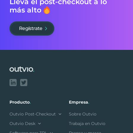
Lleva el post-checkout
a lo
más alto
Regístrate
Footer
Producto
.
Empresa
.
Outvio Post-Checkout
Sobre Outvio
Outvio Desk
Trabaja en Outvio
Software para 3PL
Prensa y marca