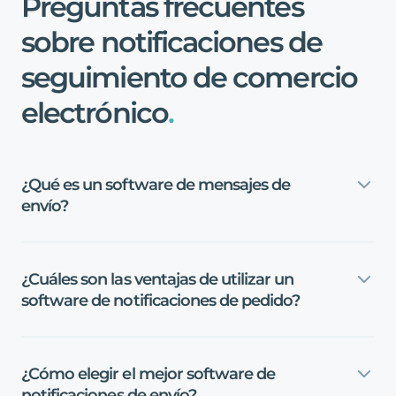
Preguntas
frecuentes
sobre
notificaciones
de
seguimiento
de
comercio
electrónico
.
¿Qué
es
un
software
de
mensajes
de
envío?
¿Cuáles
son
las
ventajas
de
utilizar
un
software
de
notificaciones
de
pedido?
¿Cómo
elegir
el
mejor
software
de
notificaciones
de
envío?