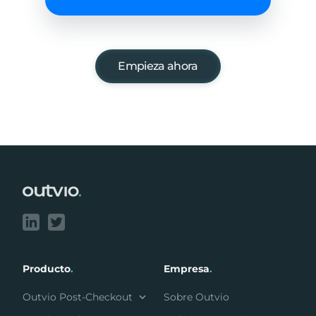
Empieza ahora
Footer
Producto
.
Empresa
.
Outvio Post-Checkout
Sobre Outvio