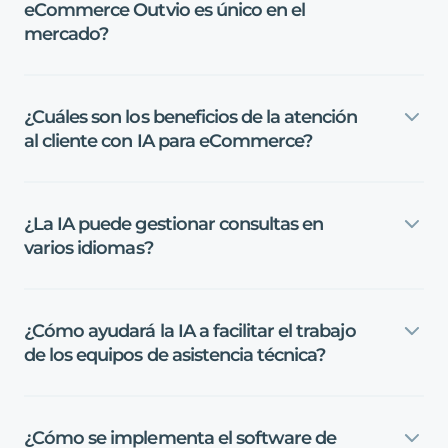
eCommerce
Outvio
es
único
en
el
mercado?
¿Cuáles
son
los
beneficios
de
la
atención
al
cliente
con
IA
para
eCommerce?
¿La
IA
puede
gestionar
consultas
en
varios
idiomas?
¿Cómo
ayudará
la
IA
a
facilitar
el
trabajo
de
los
equipos
de
asistencia
técnica?
¿Cómo
se
implementa
el
software
de