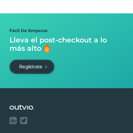
Fácil De Empezar
Lleva el post-checkout
a lo
más alto
Regístrate
Footer