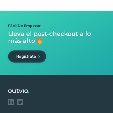
Fácil De Empezar
Lleva el post-checkout
a lo
más alto
Regístrate
Footer