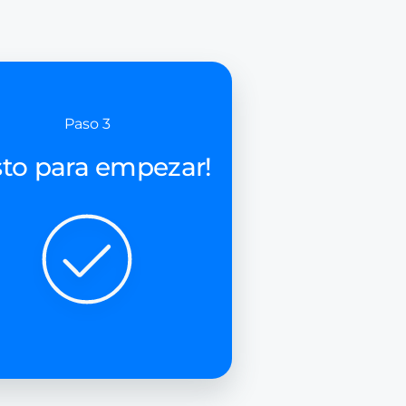
Paso 3
sto para empezar!