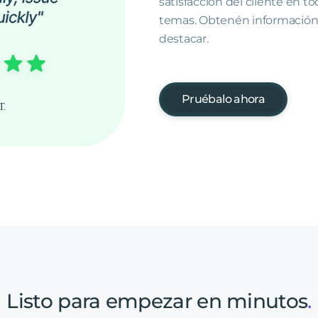
satisfacción del cliente en to
temas. Obtenén información 
destacar.
Pruébalo ahora
Listo
para
empezar
en
minutos
.