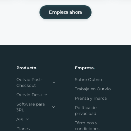
Empieza ahora
Producto
.
Empresa
.
Outvio Post-
Sobre Outvio
Checkout
Trabaja en Outvio
Outvio Desk
Prensa y marca
Software para
Política de
3PL
privacidad
API
Términos y
Planes
condiciones