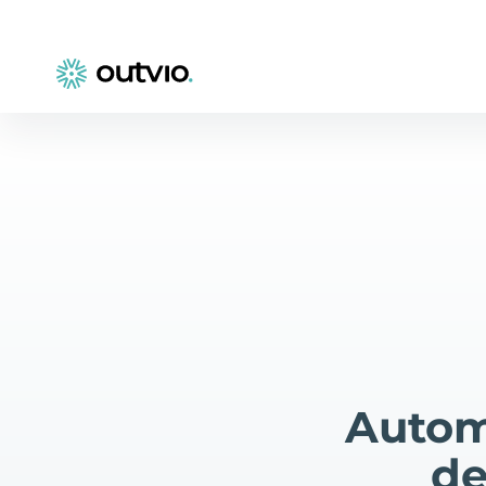
Autom
de