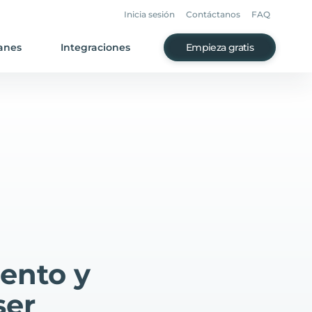
Inicia sesión
Contáctanos
FAQ
anes
Integraciones
Empieza gratis
ento y
ser