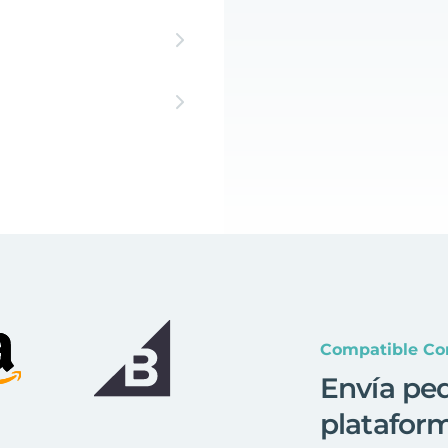
Compatible Co
Envía pe
platafor