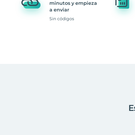
minutos y empieza
a enviar
Sin códigos
E