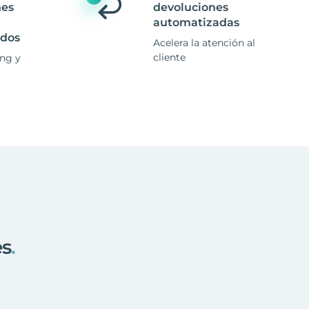
nes
devoluciones
automatizadas
ados
Acelera la atención al
cliente
ing y
es
.