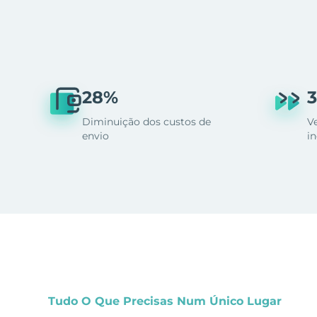
28%
3
Diminuição dos custos de
V
envio
i
Tudo O Que Precisas Num Único Lugar