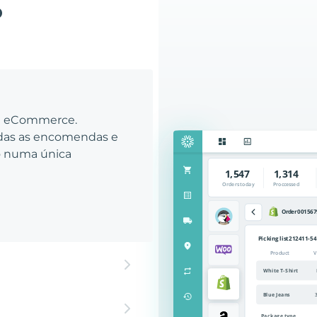
o
eu eCommerce.
odas as encomendas e
to numa única