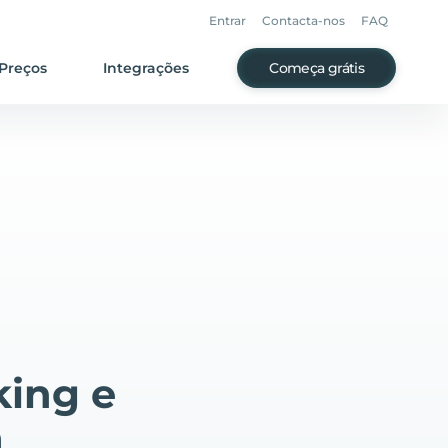
Entrar
Contacta-nos
FAQ
Preços
Integrações
Começa grátis
king e
a