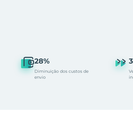
28%
3
Diminuição dos custos de
V
envio
i