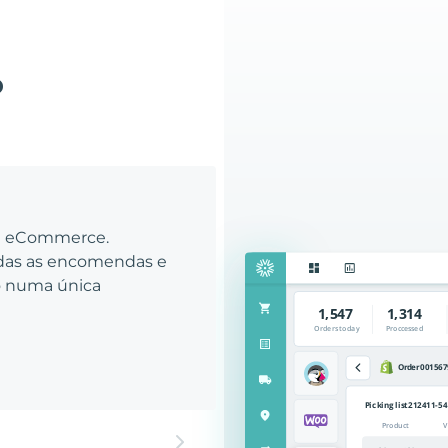
o
eu eCommerce.
odas as encomendas e
to numa única