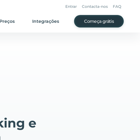
Entrar
Contacta-nos
FAQ
Preços
Integrações
Começa grátis
king e
a