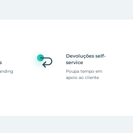
Devoluções self-
s
service
anding
Poupa tempo em
apoio ao cliente