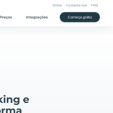
Entrar
Contacta-nos
FAQ
Preços
Integrações
Começa grátis
king e
orma