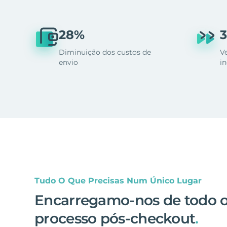
28%
3
Diminuição dos custos de
V
envio
i
Tudo O Que Precisas Num Único Lugar
Encarregamo-nos de todo 
processo pós-checkout
.