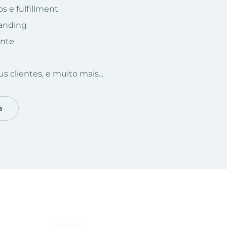
s e fulfillment
randing
ente
s clientes, e muito mais...
a