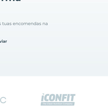
o
as tuas encomendas na
viar