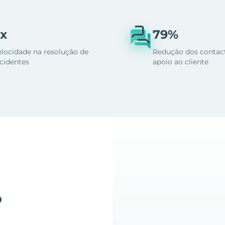
x
79%
elocidade na resolução de
Redução dos contac
ncidentes
apoio ao cliente
o